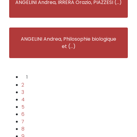
ANGELINI Andrea, IRRERA Orazio, PIAZZESI (…)
ANGELINI Andrea, Philosophie biologique
et (…)
1
2
3
4
5
6
7
8
9