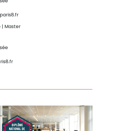
ssée
aris8.fr
 | Master
ssée
is8.fr