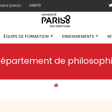
pace perso
WikiP8
ÉQUIPE DE FORMATION
ENSEIGNEMENTS
I
épartement de philosoph