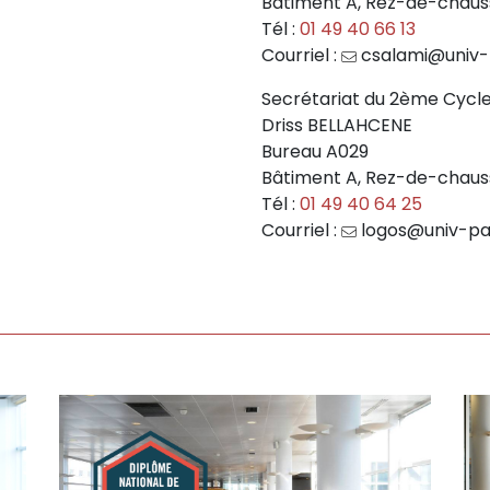
Bâtiment A, Rez-de-chau
Tél :
01 49 40 66 13
Courriel :
csalami@univ-p
Secrétariat du 2ème Cycle
Driss BELLAHCENE
Bureau A029
Bâtiment A, Rez-de-chau
Tél :
01 49 40 64 25
Courriel :
logos@univ-par