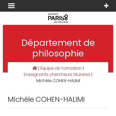
Panneau de gestion des cookies
Département de
philosophie
|
Équipe de formation
|
Enseignants chercheurs titulaires
|
Michèle COHEN-HALIMI
Michèle COHEN-HALIMI