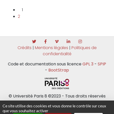
1
2
Crédits
|
Mentions légales
|
Politiques de
confidentialité
Code et documentation sous licence
GPL 3
-
SPIP
-
BootStrap
© Université Paris 8 ©2023 - Tous droits réservés
Université Paris 8 - 2 rue de la Liberté - 93526
Ce site utilise des cookies et vous donne le contrôle sur ceux
Saint-Denis cedex / Tel : +33(0)1 49 40 67 89 Fax :
que vous souhaitez activer