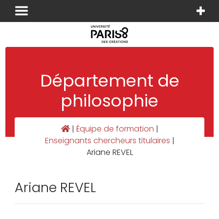
Panneau de gestion des cookies
Département de
philosophie
|
Équipe de formation
|
Enseignants chercheurs titulaires
|
Ariane REVEL
Ariane REVEL