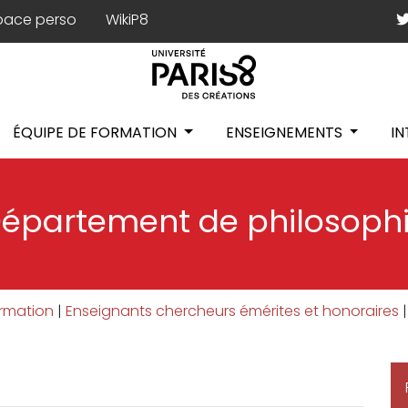
pace perso
WikiP8
ÉQUIPE DE FORMATION
ENSEIGNEMENTS
I
épartement de philosoph
ormation
|
Enseignants chercheurs émérites et honoraires
|