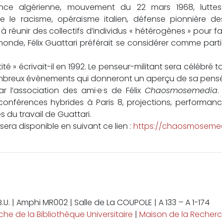
 algérienne, mouvement du 22 mars 1968, luttes 
ontre le racisme, opéraïsme italien, défense pionnière 
 à réunir des collectifs d’individus « hétérogènes » pour
e monde, Félix Guattari préférait se considérer comme pa
entité » écrivait-il en 1992. Le penseur-militant sera céléb
breux évènements qui donneront un aperçu de sa pensée f
par l’association des ami·e·s de Félix
Chaosmosemedia
.
conférences hybrides à Paris 8, projections, performan
 du travail de Guattari.
sera disponible en suivant ce lien :
https://chaosmosemed
 B.U. | Amphi MR002 | Salle de La COUPOLE | A 133 – A 1-174
che de la Bibliothèque Universitaire
|
Maison de la Recher