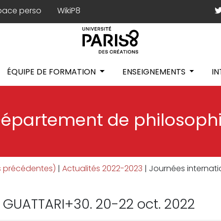
pace perso
WikiP8
ÉQUIPE DE FORMATION
ENSEIGNEMENTS
I
épartement de philosoph
es précédentes)
|
Actualités 2022-2023
|
Journées internati
 GUATTARI+30. 20-22 oct. 2022