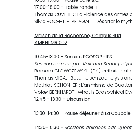
16:30-17:00 – Pause café B.U.
17:00-18:00 – Table ronde II
Thomas CUVELIER : La violence des armes q
Silvia ROCHET, P. PELAGALLI : Déserter le m
Maison de la Recherche, Campus Sud
AMPHI MR 002
10:45-13:30 – Session ECOSOPHIES
Session animée par Valentin Schaepelyn
Barbara GLOWCZEWSKI : (Dé)territorialisati
Thomas MICAL : Botanic schizoanalysis a
Mathias SCHONHER : L’animisme de Guattar
Volker BERNHARDT : What Is Ecosophical Dw
12:45 - 13:30 – Discussion
13:30-14:30 – Pause déjeuner à La Coupole
14:30-15:30 –
Sessions animées par Quent