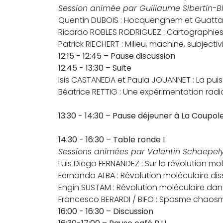
Session animée par Guillaume Sibertin-B
Quentin DUBOIS : Hocquenghem et Guattari. 
Ricardo ROBLES RODRIGUEZ : Cartographies
Patrick RIECHERT : Milieu, machine, subjecti
12:15 - 12:45 – Pause discussion
12:45 - 13:30 – Suite
Isis CASTANEDA et Paula JOUANNET : La pui
Béatrice RETTIG : Une expérimentation rad
13:30 - 14:30 – Pause déjeuner à La Coupol
14:30 - 16:30 – Table ronde I
Sessions animées par Valentin Schaepel
Luis Diego FERNANDEZ : Sur la révolution m
Fernando ALBA : Révolution moléculaire di
Engin SUSTAM : Révolution moléculaire dan
Francesco BERARDI / BIFO : Spasme chaosm
16:00 - 16:30 – Discussion