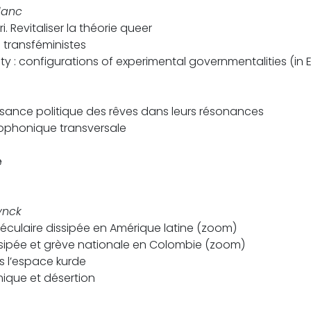
lanc
Revitaliser la théorie queer
 transféministes
vity : configurations of experimental governmentalities (in 
ssance politique des rêves dans leurs résonances
iophonique transversale
e
ynck
oléculaire dissipée en Amérique latine (zoom)
ssipée et grève nationale en Colombie (zoom)
s l’espace kurde
ique et désertion