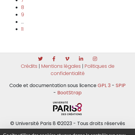
7
8
9
…
11
Crédits
|
Mentions légales
|
Politiques de
confidentialité
Code et documentation sous licence
GPL 3
-
SPIP
-
BootStrap
© Université Paris 8 ©2023 - Tous droits réservés
Université Paris 8 - 2 rue de la Liberté - 93526
Ce site utilise des cookies et vous donne le contrôle sur ceux