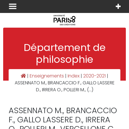
Panneau de gestion des cookies
Département de
philosophie
|
Enseignements
|
Index
|
2020-2021
|
ASSENNATO M., BRANCACCIO F., GALLO LASSERE
D., IRRERA O., POLLERI M., (…)
ASSENNATO M., BRANCACCIO
F., GALLO LASSERE D., IRRERA
O., POLLERI M., VERCELLONE C.,