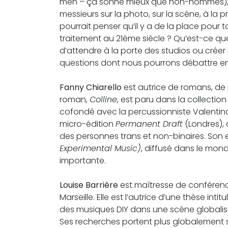
men – ça sonne mieux que non-hommes),
messieurs sur la photo, sur la scène, à la
pourrait penser qu’il y a de la place pour 
traitement au 21ème siècle ? Qu’est-ce que l
d’attendre à la porte des studios ou crée
questions dont nous pourrons débattre e
Fanny Chiarello
est autrice de romans, de p
roman,
Colline
, est paru dans la collectio
cofondé avec la percussionniste Valentina
micro-édition
Permanent Draft
(Londres), 
des personnes trans et non-binaires. Son 
Experimental Music)
, diffusé dans le mon
importante.
Louise Barrière
est maîtresse de conférences
Marseille. Elle est l’autrice d’une thèse intit
des musiques DIY dans une scène globalisée
Ses recherches portent plus globalement s