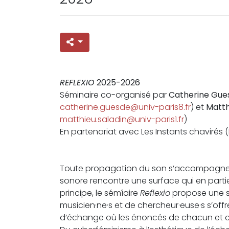
REFLEXIO
2025-2026
Séminaire co-organisé par
Catherine Gue
catherine.guesde@univ-paris8.fr
) et
Matth
matthieu.saladin@univ-paris1.fr
)
En partenariat avec Les Instants chavirés (M
Toute propagation du son s’accompagne d’
sonore rencontre une surface qui en partie 
principe, le sémîaire
Reflexio
propose une sé
musicien·ne·s et de chercheur·euse·s s’off
d’échange où les énoncés de chacun et 