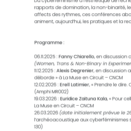
Du cyberféminisme à l’esthétique de l’éche
rapports de domination, la non-binarité, le
affects des rythmes, ces conférences ab
animent, aujourd’hui, les pratiques et la r
Programme :
06.11.2025 :
Fanny Chiarello
, en discussion
(Women, Trans & Non-Binary in Experime
11.12.2025 :
Alexis Degrenier
, en discussion
déborde » à La Muse en Circuit – CNCM
12.02.2026 :
Erell Latimier
, « Prendre le dire.
(Amphi MR002)
19.03.2026 :
Euridice Zaituna Kala
, « Pour c
La Muse en Circuit – CNCM
26.03.2026
(date initialement prévue le 2
l’archéoacoustique aux cyberféminismes so
130)