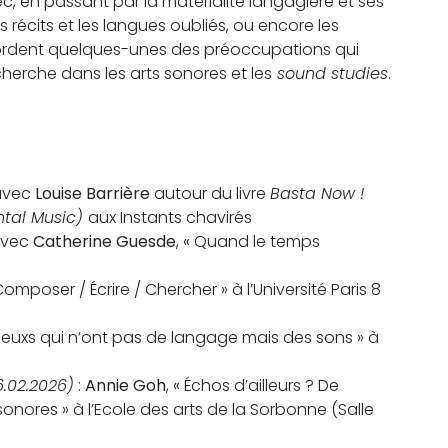
c, en passant par la matérialité langagière et ses
s récits et les langues oubliés, ou encore les
ordent quelques-unes des préoccupations qui
echerche dans les arts sonores et les
sound studies
.
 avec
Louise Barrière
autour du livre
Basta Now !
ntal Music)
aux Instants chavirés
 avec
Catherine Guesde
, « Quand le temps
 Composer / Écrire / Chercher » à l’Université Paris 8
elleuxs qui n’ont pas de langage mais des sons » à
6.02.2026)
:
Annie Goh
, « Échos d’ailleurs ? De
nores » à l’Ecole des arts de la Sorbonne (Salle