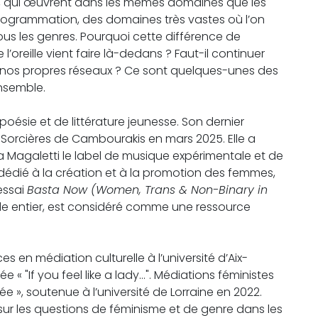
 qui œuvrent dans les mêmes domaines que les
 programmation, des domaines très vastes où l’on
tous les genres. Pourquoi cette différence de
’oreille vient faire là-dedans ? Faut-il continuer
r nos propres réseaux ? Ce sont quelques-unes des
nsemble.
oésie et de littérature jeunesse. Son dernier
n Sorcières de Cambourakis en mars 2025. Elle a
 Magaletti le label de musique expérimentale et de
dédié à la création et à la promotion des femmes,
essai
Basta Now (Women, Trans & Non-Binary in
de entier, est considéré comme une ressource
 en médiation culturelle à l’université d’Aix-
ulée « "If you feel like a lady…". Médiations féministes
 », soutenue à l’université de Lorraine en 2022.
ur les questions de féminisme et de genre dans les