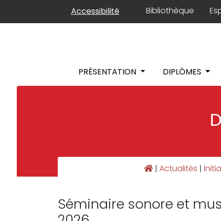
Panneau de gestion des cookies
Bibliothèque
Es
Accessibilité
PRÉSENTATION
DIPLÔMES
D
|
Actualités
|
Init
Séminaire sonore et musi
2026