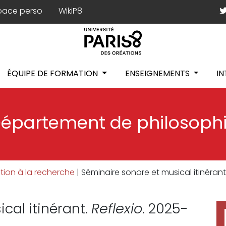
pace perso
WikiP8
ÉQUIPE DE FORMATION
ENSEIGNEMENTS
I
épartement de philosoph
iation à la recherche
|
Séminaire sonore et musical itinérant
cal itinérant.
Reflexio
. 2025-