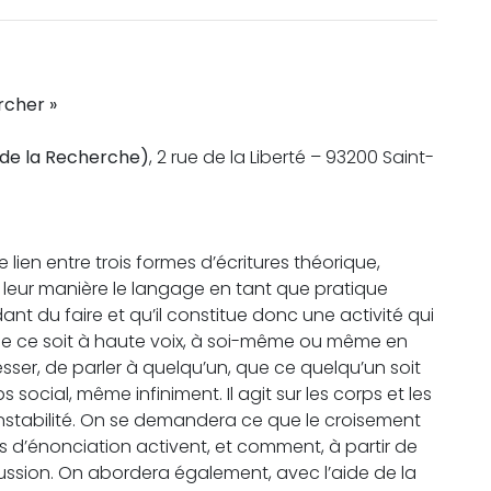
rcher »
 de la Recherche)
, 2 rue de la Liberté – 93200 Saint-
 lien entre trois formes d’écritures théorique,
 leur manière le langage en tant que pratique
ant du faire et qu’il constitue donc une activité qui
, que ce soit à haute voix, à soi-même ou même en
sser, de parler à quelqu’un, que ce quelqu’un soit
 social, même infiniment. Il agit sur les corps et les
’instabilité. On se demandera ce que le croisement
es d’énonciation activent, et comment, à partir de
scussion. On abordera également, avec l’aide de la