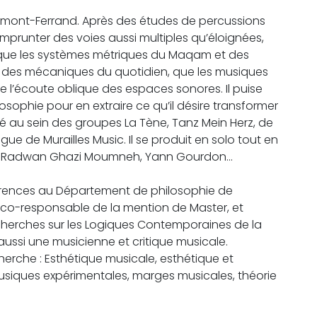
lermont-Ferrand. Après des études de percussions
emprunter des voies aussi multiples qu’éloignées,
i que les systèmes métriques du Maqam et des
s des mécaniques du quotidien, que les musiques
e l’écoute oblique des espaces sonores. Il puise
ilosophie pour en extraire ce qu’il désire transformer
é au sein des groupes La Tène, Tanz Mein Herz, de
gue de Murailles Music. Il se produit en solo tout en
évy, Radwan Ghazi Moumneh, Yann Gourdon…
rences au Département de philosophie de
nt co-responsable de la mention de Master, et
herches sur les Logiques Contemporaines de la
 aussi une musicienne et critique musicale.
erche : Esthétique musicale, esthétique et
usiques expérimentales, marges musicales, théorie