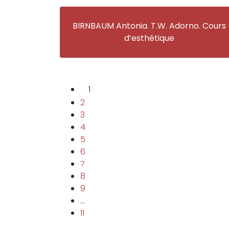
BIRNBAUM Antonia. T.W. Adorno. Cours
d’esthétique
1
2
3
4
5
6
7
8
9
…
11