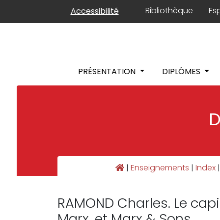
Panneau de gestion des cookies
Bibliothèque
Es
Accessibilité
PRÉSENTATION
DIPLÔMES
D
|
Enseignements
|
Index
|
RAMOND Charles. Le capit
Marx, et Marx & Sons