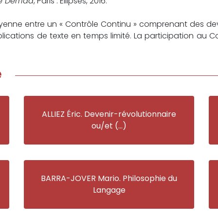
e Derrida
, Paris : Ellipses, 2016.
moyenne entre un « Contrôle Continu » comprenant des dev
lications de texte en temps limité. La participation au C
e
ALLIEZ Éric. Devenir-révolutionnaire
ou/et (…)
BARRA-JOVER Mario. Philosophie du
Langage