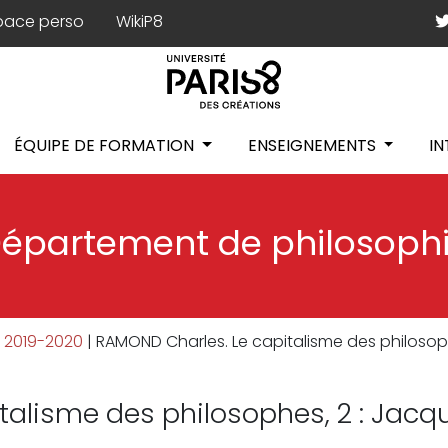
pace perso
WikiP8
ÉQUIPE DE FORMATION
ENSEIGNEMENTS
I
épartement de philosoph
2019-2020
|
RAMOND Charles. Le capitalisme des philosoph
alisme des philosophes, 2 : Jacqu