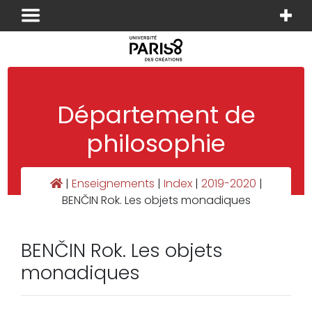
Panneau de gestion des cookies
Département de
philosophie
|
Enseignements
|
Index
|
2019-2020
|
BENČIN Rok. Les objets monadiques
BENČIN Rok. Les objets
monadiques