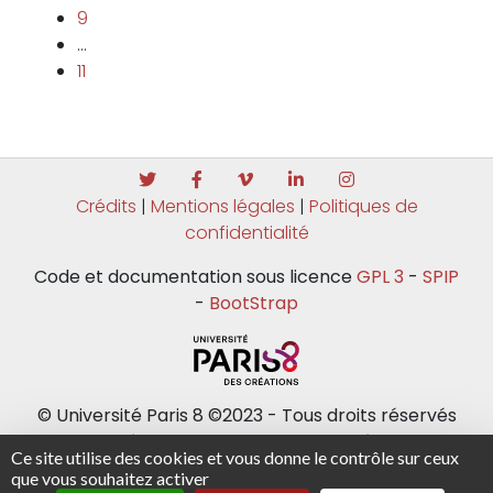
9
…
11
Crédits
|
Mentions légales
|
Politiques de
confidentialité
Code et documentation sous licence
GPL 3
-
SPIP
-
BootStrap
© Université Paris 8 ©2023 - Tous droits réservés
Université Paris 8 - 2 rue de la Liberté - 93526
Ce site utilise des cookies et vous donne le contrôle sur ceux
Saint-Denis cedex / Tel : +33(0)1 49 40 67 89 Fax :
que vous souhaitez activer