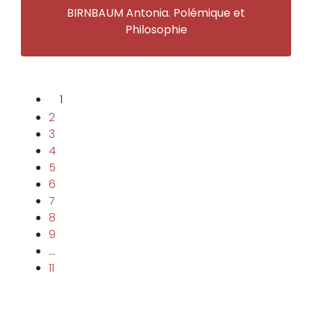
BIRNBAUM Antonia. Polémique et
Philosophie
1
2
3
4
5
6
7
8
9
…
11