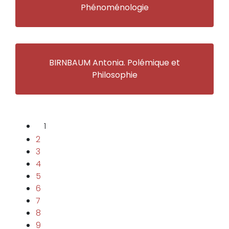
Phénoménologie
BIRNBAUM Antonia. Polémique et
Philosophie
1
2
3
4
5
6
7
8
9