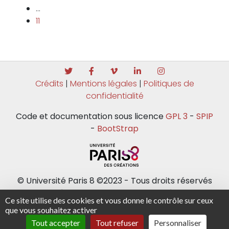
…
11
Crédits
|
Mentions légales
|
Politiques de
confidentialité
Code et documentation sous licence
GPL 3
-
SPIP
-
BootStrap
© Université Paris 8 ©2023 - Tous droits réservés
Université Paris 8 - 2 rue de la Liberté - 93526
Ce site utilise des cookies et vous donne le contrôle sur ceux
Saint-Denis cedex / Tel : +33(0)1 49 40 67 89 Fax :
que vous souhaitez activer
+33(0) 1 48 21 04 46
Tout accepter
Tout refuser
Personnaliser