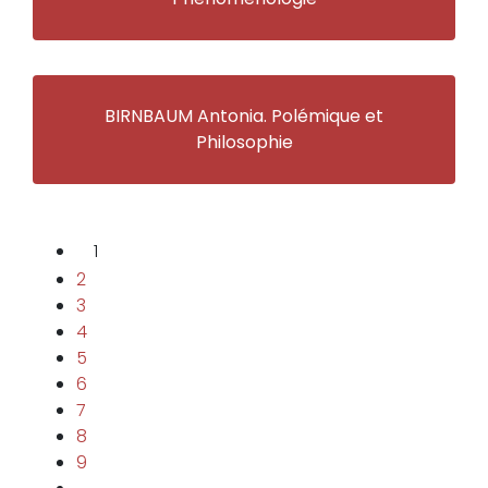
BIRNBAUM Antonia. Polémique et
Philosophie
1
2
3
4
5
6
7
8
9